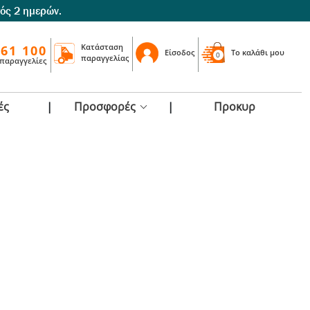
τός 2 ημερών.
Κατάσταση
 61 100
Είσοδος
To καλάθι μου
0
παραγγελίας
 παραγγελίες
ές
Προσφορές
Προκυρ