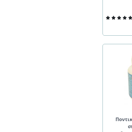
Ποντι
σ