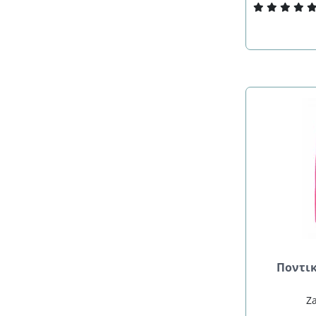
Ποντι
Za