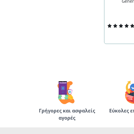
Gener
Γρήγορες και ασφαλείς
Εύκολες ε
αγορές