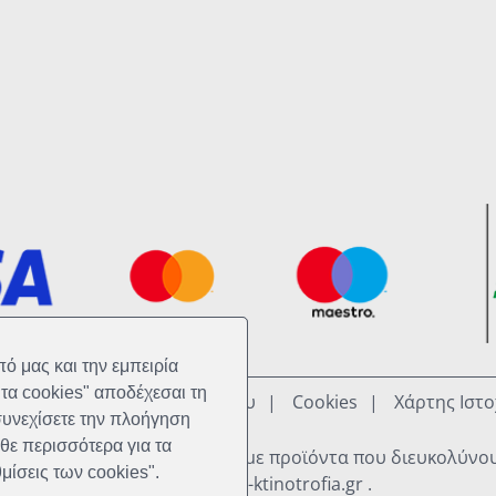
ό μας και την εμπειρία
ό μας και την εμπειρία
τα cookies" αποδέχεσαι τη
τα cookies" αποδέχεσαι τη
ρήσης
Πολιτική Απορρήτου
Cookies
Χάρτης Ιστ
συνεχίσετε την πλοήγηση
συνεχίσετε την πλοήγηση
θε περισσότερα για τα
θε περισσότερα για τα
ν μπορούμε να σας προσφέρουμε προϊόντα που διευκολύνουν
μίσεις των cookies".
μίσεις των cookies".
Η ομάδα του e-ktinotrofia.gr .