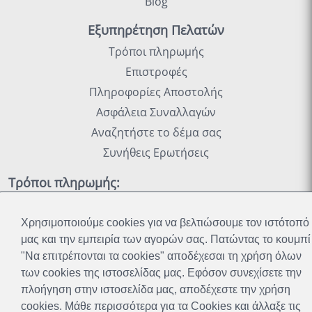
Blog
Εξυπηρέτηση Πελατών
Τρόποι πληρωμής
Επιστροφές
Πληροφορίες Αποστολής
Ασφάλεια Συναλλαγών
Αναζητήστε το δέμα σας
Συνήθεις Ερωτήσεις
Τρόποι πληρωμής:
Χρησιμοποιούμε cookies για να βελτιώσουμε τον ιστότοπό
Χρησιμοποιούμε cookies για να βελτιώσουμε τον ιστότοπό
Όροι χρήσης
Πολιτική Απορρήτου
Cookies
μας και την εμπειρία των αγορών σας. Πατώντας το κουμπί
μας και την εμπειρία των αγορών σας. Πατώντας το κουμπί
Χάρτης Ιστοχώρου
"Να επιτρέπονται τα cookies" αποδέχεσαι τη χρήση όλων
"Να επιτρέπονται τα cookies" αποδέχεσαι τη χρήση όλων
των cookies της ιστοσελίδας μας. Εφόσον συνεχίσετε την
των cookies της ιστοσελίδας μας. Εφόσον συνεχίσετε την
Το πάθος μας έγινε η δουλεία μας και πλέον μπορούμε
πλοήγηση στην ιστοσελίδα μας, αποδέχεστε την χρήση
πλοήγηση στην ιστοσελίδα μας, αποδέχεστε την χρήση
να σας προσφέρουμε προϊόντα που διευκολύνουν την
cookies. Μάθε περισσότερα για τα Cookies και άλλαξε τις
cookies. Μάθε περισσότερα για τα Cookies και άλλαξε τις