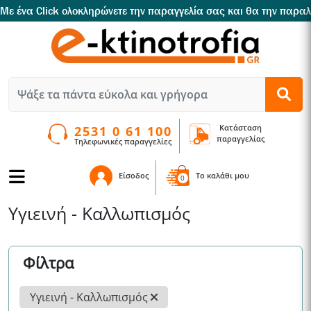
ραλαμβάνετε εντός 2 ημερών.
Προϊόντα Διαλογής κάτω από την τιμή κόστους απλά με ένα Cli
Κατάσταση
2531 0 61 100
παραγγελίας
Τηλεφωνικές παραγγελίες
Είσοδος
To καλάθι μου
0
Υγιεινή - Καλλωπισμός
Φίλτρα
Υγιεινή - Καλλωπισμός