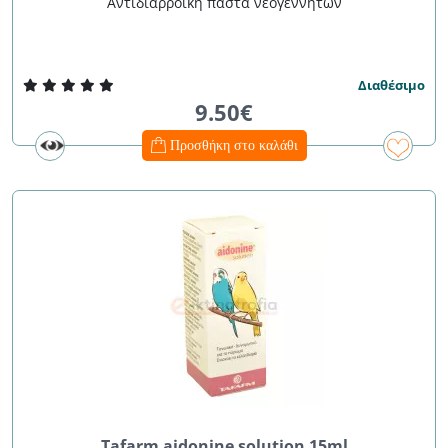
Αντιδιαρροϊκή πάστα νεογέννητων
Διαθέσιμο
9.50€
Προσθήκη στο καλάθι
Tafarm aidonine solution 15ml