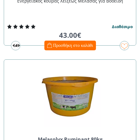
Ενεργειακός κουβάς λείξεως Μελάσας για Βοοειδή
Διαθέσιμο
43.00€
Προσθήκη στο καλάθι
Melasolyx Ruminant 80kg