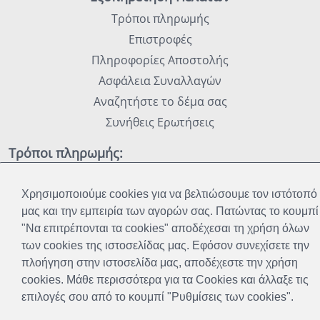
Τρόποι πληρωμής
Επιστροφές
Πληροφορίες Αποστολής
Ασφάλεια Συναλλαγών
Αναζητήστε το δέμα σας
Συνήθεις Ερωτήσεις
Τρόποι πληρωμής:
Χρησιμοποιούμε cookies για να βελτιώσουμε τον ιστότοπό
Όροι χρήσης
Πολιτική Απορρήτου
Cookies
μας και την εμπειρία των αγορών σας. Πατώντας το κουμπί
Χάρτης Ιστοχώρου
"Να επιτρέπονται τα cookies" αποδέχεσαι τη χρήση όλων
των cookies της ιστοσελίδας μας. Εφόσον συνεχίσετε την
Το πάθος μας έγινε η δουλεία μας και πλέον μπορούμε
πλοήγηση στην ιστοσελίδα μας, αποδέχεστε την χρήση
να σας προσφέρουμε προϊόντα που διευκολύνουν την
cookies. Μάθε περισσότερα για τα Cookies και άλλαξε τις
καθημερινότητά σας απλά με ένα Click.
επιλογές σου από το κουμπί "Ρυθμίσεις των cookies".
Η ομάδα του e-ktinotrofia.gr .